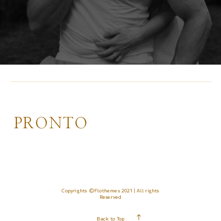
PRONTO
Copyrights ©Flothemes 2021 | All rights
Reserved
Back to Top